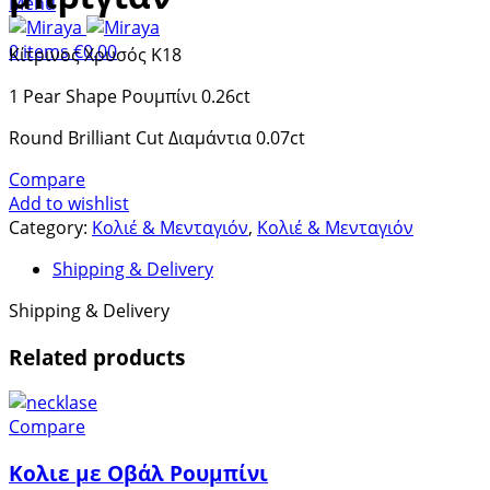
Menu
0
items
€
0.00
Κίτρινος Χρυσός Κ18
1 Pear Shape Ρουμπίνι 0.26ct
Απαραίτητα
Round Brilliant Cut Διαμάντια 0.07ct
Αυτά τα
Compare
cookies δεν
Add to wishlist
είναι
Category:
Κολιέ & Μενταγιόν
,
Κολιέ & Μενταγιόν
προαιρετικά.
Απαιτούνται
Shipping & Delivery
για τη
λειτουργία
Shipping & Delivery
του
Related products
ιστότοπου.
Compare
Στατιστικά
Προκειμένου να
Κολιε με Οβάλ Ρουμπίνι
βελτιώσουμε τη