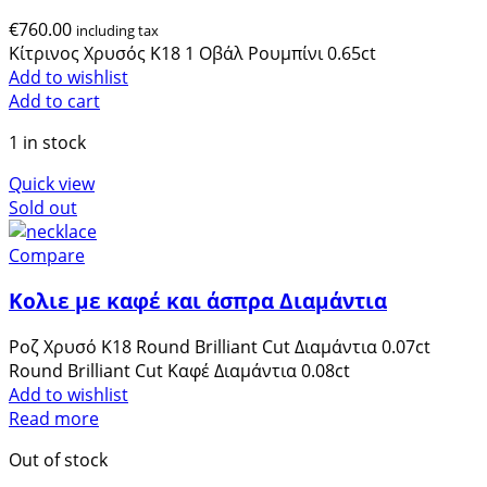
λειτουργικότητα
€
760.00
including tax
και τη δομή του
Κίτρινος Χρυσός Κ18 1 Οβάλ Ρουμπίνι 0.65ct
ιστότοπου, με
Add to wishlist
βάση τον τρόπο
Add to cart
χρήσης του
ιστότοπου.
1 in stock
Quick view
Sold out
Επισκεψιμότητα
Προκειμένου ο
Compare
ιστότοπός μας να
λειτουργεί όσο το
Κολιε με καφέ και άσπρα Διαμάντια
δυνατόν καλύτερα
κατά την επίσκεψή
Ροζ Χρυσό Κ18 Round Brilliant Cut Διαμάντια 0.07ct
σας. Εάν αρνηθείτε
Round Brilliant Cut Καφέ Διαμάντια 0.08ct
αυτά τα cookies,
Add to wishlist
κάποια
Read more
λειτουργικότητα θα
εξαφανιστεί από
Out of stock
τον ιστότοπο.