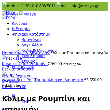
(+30) 210 808 5011
info@miraya.gr
Κεντρική
Sold out
Η Εταιρία
Ψηφιακό Κατάστημα
Βραχιόλια
Δαχτυλίδια
Click to enlarge
Κολιέ & Μενταγιόν
Home
Κολιέ & Μενταγιόν
Κολιε με Ρουμπίνι και μπριγιάν
Σκουλαρίκια
Σταυροί
Κολιε με Οβάλ Ρουμπίνι
€
760.00
including tax
Επικοινωνία
Back to products
Login / Register
Δαχτυλίδι με Ροζ Τουρμαλίνη και Διαμάντια
€
3,550.00
0
Wishlist
including tax
0
items
€
0.00
Κολιε με Ρουμπίνι και
EL
EN
μπριγιάν