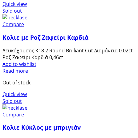
Quick view
Sold out
Marketing
Compare
Μοιράζοντας
τα
Κολιε με Ροζ Ζαφείρι Καρδιά
ενδιαφέροντα
και τη
Λευκόχρυσος Κ18 2 Round Brilliant Cut Διαμάντια 0.02ct
συμπεριφορά
Ροζ Ζαφείρι Καρδιά 0,46ct
σας καθώς
Add to wishlist
επισκέπτεστε
Read more
τον ιστότοπό
μας, αυξάνετε
Out of stock
την
πιθανότητα να
Quick view
δείτε
Sold out
εξατομικευμένο
περιεχόμενο
Compare
και
προσφορές.
Κολιε Κύκλος με μπριγιάν